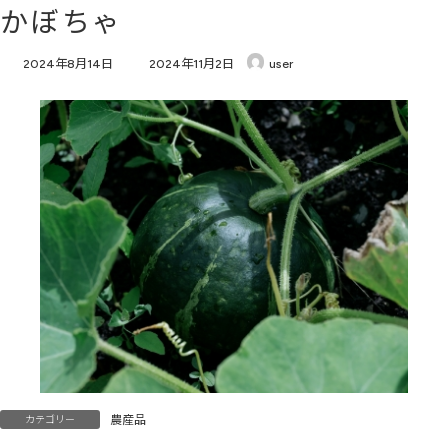
コ
ナ
かぼちゃ
ン
ビ
テ
ゲ
最
2024年8月14日
2024年11月2日
user
ン
ー
終
ツ
シ
更
へ
ョ
新
ス
ン
日
キ
に
時
:
ッ
移
プ
動
カテゴリー
農産品